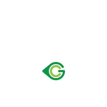
180 EC
Size:
435 × 512 × 2010 mm
Kapasite:
195 lt
40" Yüksek Konteyner Yükleme Adedi:
96