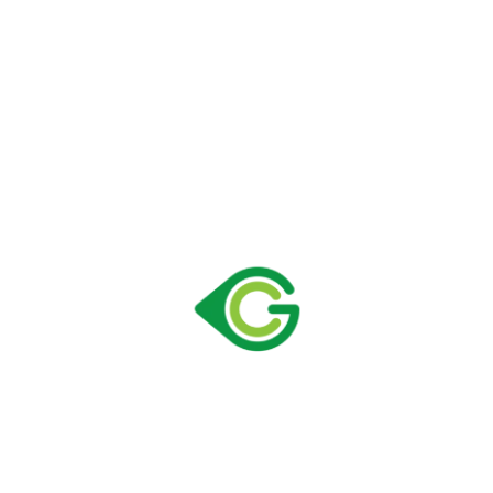
FABRİKA
M.O.S.B 4. Kısım Ahmet Nazif Zorlu Bulvarı No:32
Manisa/TÜRKİYE
t :
+90 236 213 1 212 (PBX)
f :
+90 236 213 1 208
info@greencooler.com.tr